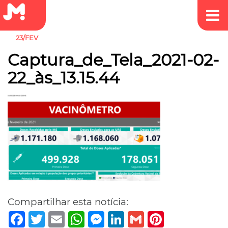
23/FEV
Captura_de_Tela_2021-02-
22_às_13.15.44
Compartilhar esta notícia:
Facebook
Twitter
Email
WhatsApp
Messenger
LinkedIn
Gmail
Pinterest