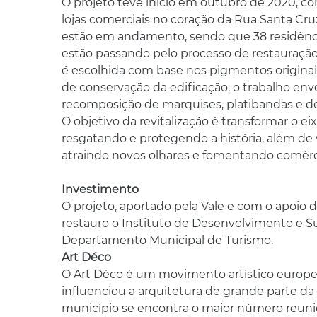
O projeto teve início em outubro de 2020, co
lojas comerciais no coração da Rua Santa Cru
estão em andamento, sendo que 38 residênci
estão passando pelo processo de restauração.
é escolhida com base nos pigmentos origina
de conservação da edificação, o trabalho env
recomposição de marquises, platibandas e det
O objetivo da revitalização é transformar o ei
resgatando e protegendo a história, além de v
atraindo novos olhares e fomentando comérci
Investimento
O projeto, aportado pela Vale e com o apoio 
restauro o Instituto de Desenvolvimento e Su
Departamento Municipal de Turismo.
Art Déco
O Art Déco é um movimento artístico europ
influenciou a arquitetura de grande parte d
município se encontra o maior número reunid