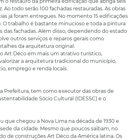
m o restauro da primeira edificação que abriga seis
z. Ao todo serão 100 fachadas restauradas. As obras
as já foram entregues. No momento 15 edificações
 O trabalho é bastante minucioso e toda a pintura
is das fachadas. Além disso, dependendo do estado
olve outros serviços e reparos gerais como
alhes da arquitetura original.
xo Art Déco em mais um atrativo turístico,
alorizar a arquitetura tradicional do município,
o, emprego e renda locais.
da Prefeitura, tem como executor das obras de
stentabilidade Sócio Cultural (IDESSC) e o
eu que chegou a Nova Lima na década de 1930 e
a sede da cidade. Mesmo que poucos saibam, no
o de construções Art Déco da América latina. Os