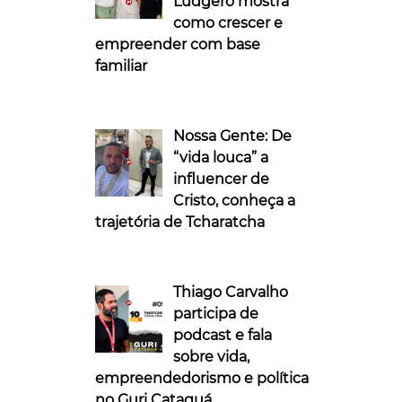
Ludgero mostra
como crescer e
empreender com base
familiar
Nossa Gente: De
“vida louca” a
influencer de
Cristo, conheça a
trajetória de Tcharatcha
Thiago Carvalho
participa de
podcast e fala
sobre vida,
empreendedorismo e política
no Guri Cataguá