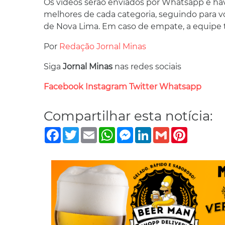
Os vídeos serão enviados por Whatsapp e hav
melhores de cada categoria, seguindo para vo
de Nova Lima. Em caso de empate, a equipe té
Por
Redação Jornal Minas
Siga
Jornal Minas
nas redes sociais
Facebook
Instagram
Twitter
Whatsapp
Compartilhar esta notícia:
Facebook
Twitter
Email
WhatsApp
Messenger
LinkedIn
Gmail
Pinterest