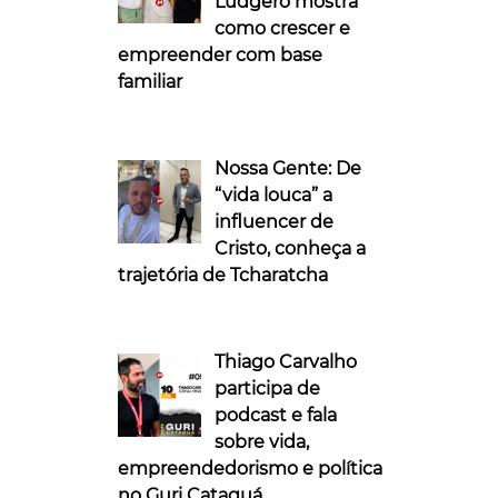
Ludgero mostra
como crescer e
empreender com base
familiar
Nossa Gente: De
“vida louca” a
influencer de
Cristo, conheça a
trajetória de Tcharatcha
Thiago Carvalho
participa de
podcast e fala
sobre vida,
empreendedorismo e política
no Guri Cataguá