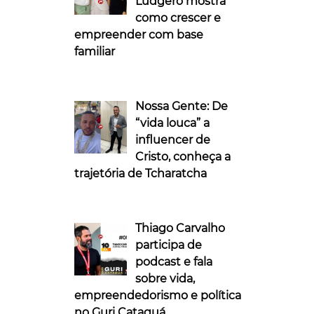
Ludgero mostra
como crescer e
empreender com base
familiar
Nossa Gente: De
“vida louca” a
influencer de
Cristo, conheça a
trajetória de Tcharatcha
Thiago Carvalho
participa de
podcast e fala
sobre vida,
empreendedorismo e política
no Guri Cataguá