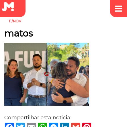
11/NOV
matos
Compartilhar esta notícia:
Facebook
Twitter
Email
WhatsApp
Messenger
LinkedIn
Gmail
Pinterest