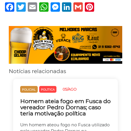
Facebook
Twitter
Email
WhatsApp
Messenger
LinkedIn
Gmail
Pinterest
Notícias relacionadas
05/AGO
POLICIAL
POLÍTICA
Homem ateia fogo em Fusca do
vereador Pedro Dornas; caso
teria motivação política
Um homem ateou fogo no Fusca utilizado