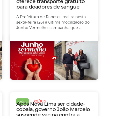
oferece transporte gratuito
para doadores de sangue
A Prefeitura de Raposos realiza nesta
sexta-feira (26) a última mobilização do
Junho Vermelho, campanha que ...
09/JUN
SAÚDE
Após Nova Lima ser cidade-
cobaia, governo João Marcelo
suspende vacina contra a