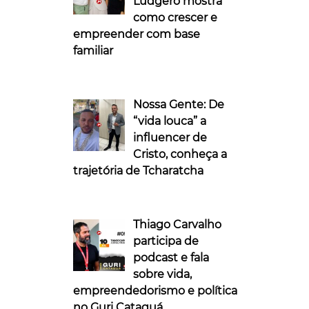
Ludgero mostra
como crescer e
empreender com base
familiar
Nossa Gente: De
“vida louca” a
influencer de
Cristo, conheça a
trajetória de Tcharatcha
Thiago Carvalho
participa de
podcast e fala
sobre vida,
empreendedorismo e política
no Guri Cataguá