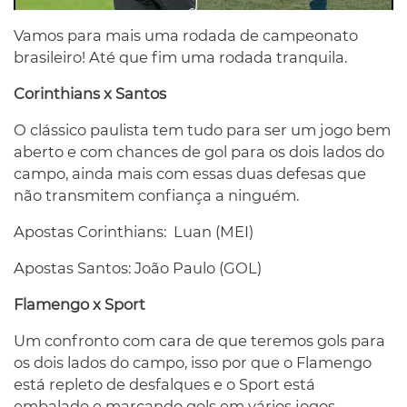
Vamos para mais uma rodada de campeonato
brasileiro! Até que fim uma rodada tranquila.
Corinthians x Santos
O clássico paulista tem tudo para ser um jogo bem
aberto e com chances de gol para os dois lados do
campo, ainda mais com essas duas defesas que
não transmitem confiança a ninguém.
Apostas Corinthians: Luan (MEI)
Apostas Santos: João Paulo (GOL)
Flamengo x Sport
Um confronto com cara de que teremos gols para
os dois lados do campo, isso por que o Flamengo
está repleto de desfalques e o Sport está
embalado e marcando gols em vários jogos