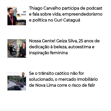
Thiago Carvalho participa de podcast
e fala sobre vida, empreendedorismo
e política no Guri Cataguá
Nossa Gente! Geiza Silva, 25 anos de
dedicação à beleza, autoestima e
inspiração feminina
Se o trânsito caótico não for
solucionado, o mercado imobiliário
de Nova Lima corre o risco de falir