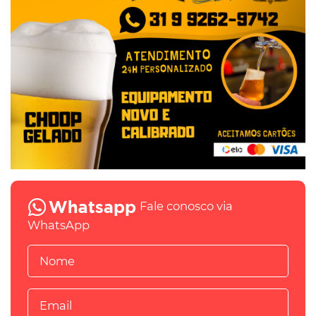
Fale conosco via
WhatsApp