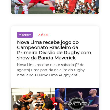
29/JUL
ESPORTES
Nova Lima recebe jogo do
Campeonato Brasileiro da
Primeira Divisão de Rugby com
show da Banda Maverick
Nova Lima recebe neste sábado (1º de
agosto) uma partida da elite do rugby
brasileiro. O Nova Lima Rugby enf ...