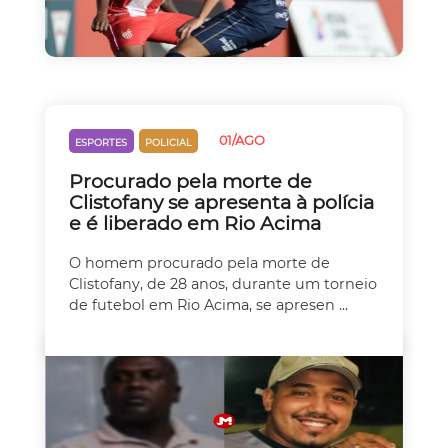
01/AGO
ESPORTES
POLICIAL
Procurado pela morte de
Clistofany se apresenta à polícia
e é liberado em Rio Acima
O homem procurado pela morte de
Clistofany, de 28 anos, durante um torneio
de futebol em Rio Acima, se apresen ...