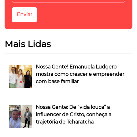
Mais Lidas
Nossa Gente! Emanuela Ludgero
mostra como crescer e empreender
com base familiar
Nossa Gente: De “vida louca” a
influencer de Cristo, conheça a
trajetória de Tcharatcha