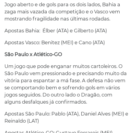
Jogo aberto e de gols para os dois lados, Bahia a
zaga mais vazada da competição e o Vasco vem
mostrando fragilidade nas últimas rodadas.
Apostas Bahia: Élber (ATA) e Gilberto (ATA)
Apostas Vasco: Benitez (MEI) e Cano (ATA)
São Paulo x Atlético-GO
Um jogo que pode enganar muitos cartoleiros. O
São Paulo vem pressionado e precisando muito da
vitória para espantar a má fase. A defesa não vem
se comportando bem e sofrendo gols em vários
jogos seguidos. Do outro lado o Dragão, com
alguns desfalques já confirmados.
Apostas São Paulo: Pablo (ATA), Daniel Alves (MEI) e
Reinaldo (LAT)
Apostas Atlético-GO: Gustavo Ferrareis (MEI)