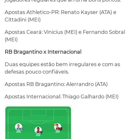
Apostas Athletico-PR: Renato Kayser (ATA) e
Cittadini (MEI)
Apostas Ceará: Vinicius (MEI) e Fernando Sobral
(MEI)
RB Bragantino x Internacional
Duas equipes estão bem irregulares e com as
defesas pouco confiáveis.
Apostas RB Bragantino: Alerrandro (ATA)
Apostas Internacional: Thiago Galhardo (MEI)