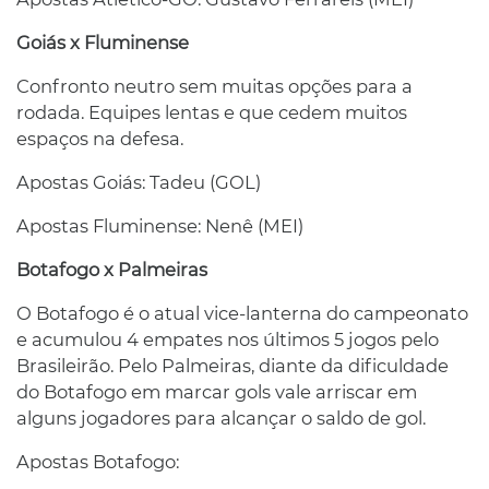
Goiás x Fluminense
Confronto neutro sem muitas opções para a
rodada. Equipes lentas e que cedem muitos
espaços na defesa.
Apostas Goiás: Tadeu (GOL)
Apostas Fluminense: Nenê (MEI)
Botafogo x Palmeiras
O Botafogo é o atual vice-lanterna do campeonato
e acumulou 4 empates nos últimos 5 jogos pelo
Brasileirão. Pelo Palmeiras, diante da dificuldade
do Botafogo em marcar gols vale arriscar em
alguns jogadores para alcançar o saldo de gol.
Apostas Botafogo: