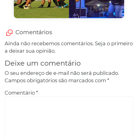
Comentários
Ainda não recebemos comentários. Seja o primeiro
a deixar sua opinião.
Deixe um comentário
O seu endereço de e-mail não será publicado.
Campos obrigatórios são marcados com
*
Comentário
*