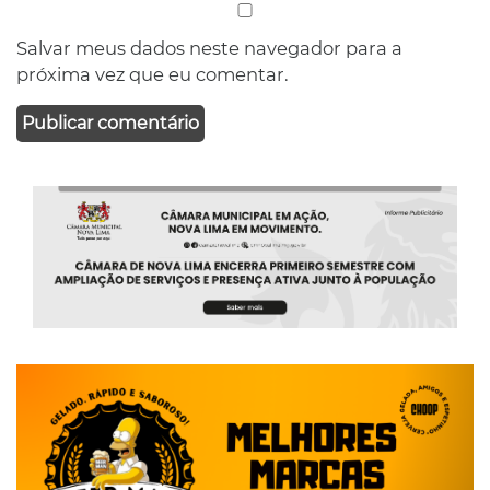
Salvar meus dados neste navegador para a
próxima vez que eu comentar.