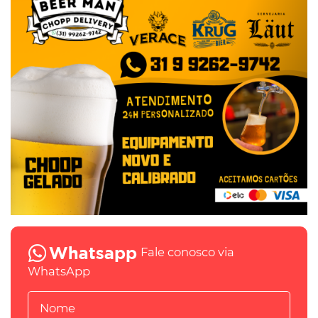
Fale conosco via
WhatsApp