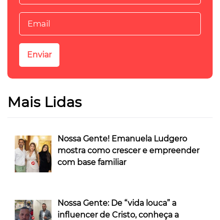
Mais Lidas
Nossa Gente! Emanuela Ludgero
mostra como crescer e empreender
com base familiar
Nossa Gente: De “vida louca” a
influencer de Cristo, conheça a