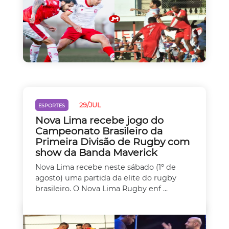
29/JUL
ESPORTES
Nova Lima recebe jogo do
Campeonato Brasileiro da
Primeira Divisão de Rugby com
show da Banda Maverick
Nova Lima recebe neste sábado (1º de
agosto) uma partida da elite do rugby
brasileiro. O Nova Lima Rugby enf ...