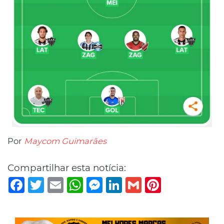
Por
Maycom Guimarães
Compartilhar esta notícia:
Facebook
Twitter
Email
WhatsApp
Messenger
LinkedIn
Gmail
Pinterest