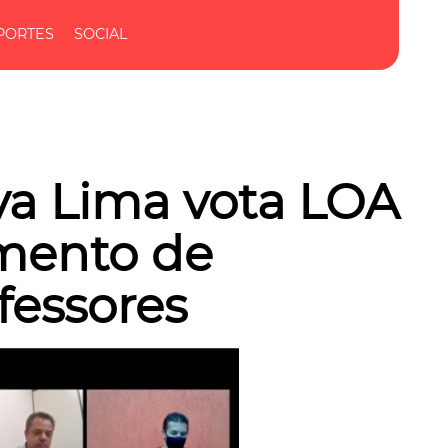
PORTES
SOCIAL
a Lima vota LOA
mento de
fessores