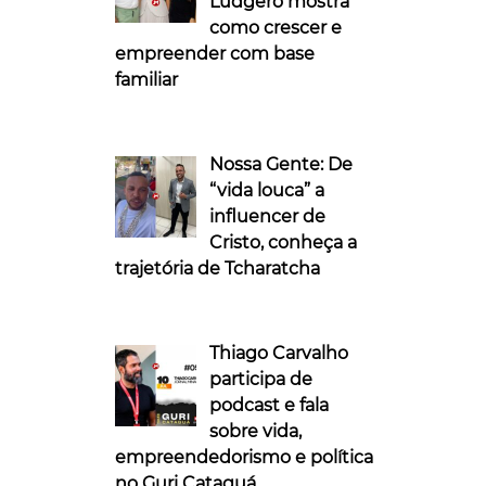
Ludgero mostra
como crescer e
empreender com base
familiar
Nossa Gente: De
“vida louca” a
influencer de
Cristo, conheça a
trajetória de Tcharatcha
Thiago Carvalho
participa de
podcast e fala
sobre vida,
empreendedorismo e política
no Guri Cataguá