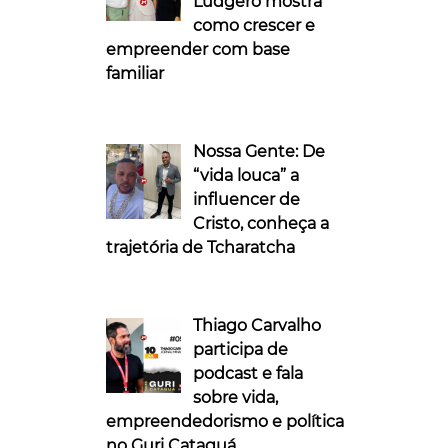
Ludgero mostra
como crescer e
empreender com base
familiar
Nossa Gente: De
“vida louca” a
influencer de
Cristo, conheça a
trajetória de Tcharatcha
Thiago Carvalho
participa de
podcast e fala
sobre vida,
empreendedorismo e política
no Guri Cataguá