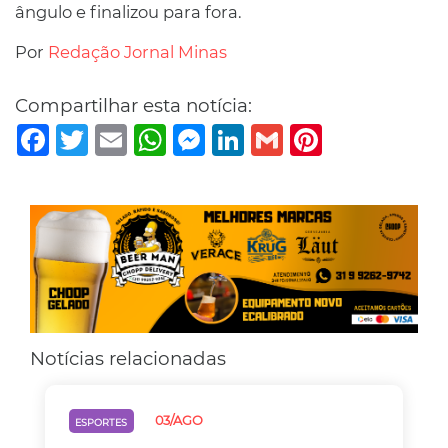
ângulo e finalizou para fora.
Por
Redação Jornal Minas
Compartilhar esta notícia:
Facebook
Twitter
Email
WhatsApp
Messenger
LinkedIn
Gmail
Pinterest
Notícias relacionadas
03/AGO
ESPORTES