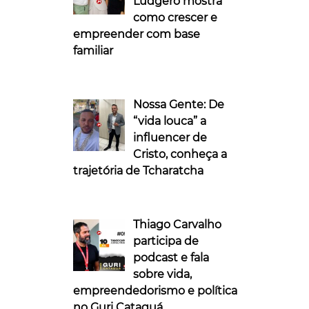
Ludgero mostra
como crescer e
empreender com base
familiar
Nossa Gente: De
“vida louca” a
influencer de
Cristo, conheça a
trajetória de Tcharatcha
Thiago Carvalho
participa de
podcast e fala
sobre vida,
empreendedorismo e política
no Guri Cataguá