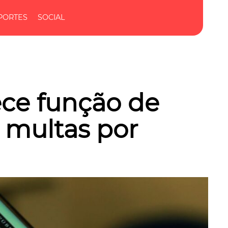
PORTES
SOCIAL
ece função de
multas por