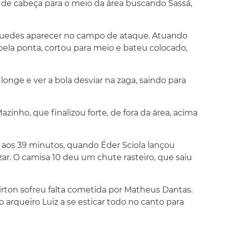
 de cabeça para o meio da área buscando Sassá,
l Guedes aparecer no campo de ataque. Atuando
pela ponta, cortou para meio e bateu colocado,
 longe e ver a bola desviar na zaga, saindo para
inho, que finalizou forte, de fora da área, acima
 aos 39 minutos, quando Éder Sciola lançou
izar. O camisa 10 deu um chute rasteiro, que saiu
irton sofreu falta cometida por Matheus Dantas.
o arqueiro Luiz a se esticar todo no canto para