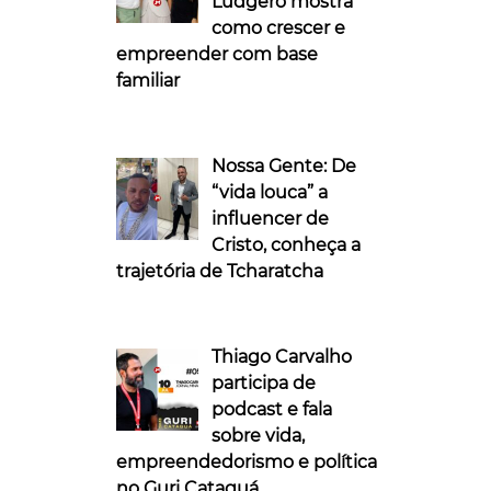
Ludgero mostra
como crescer e
empreender com base
familiar
Nossa Gente: De
“vida louca” a
influencer de
Cristo, conheça a
trajetória de Tcharatcha
Thiago Carvalho
participa de
podcast e fala
sobre vida,
empreendedorismo e política
no Guri Cataguá