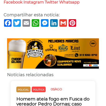
Facebook
Instagram
Twitter
Whatsapp
Compartilhar esta notícia:
Facebook
Twitter
Email
WhatsApp
Messenger
LinkedIn
Gmail
Pinterest
Notícias relacionadas
05/AGO
POLICIAL
POLÍTICA
Homem ateia fogo em Fusca do
vereador Pedro Dornas; caso