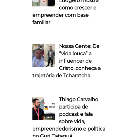
Ludgero mostra
como crescer e
empreender com base
familiar
Nossa Gente: De
“vida louca” a
influencer de
Cristo, conheça a
trajetória de Tcharatcha
Thiago Carvalho
participa de
podcast e fala
sobre vida,
empreendedorismo e política
no Guri Cataguá