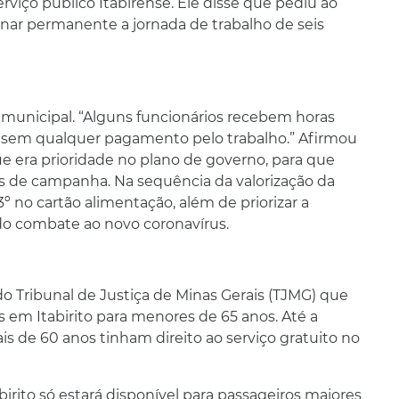
rviço público Itabirense. Ele disse que pediu ao
rnar permanente a jornada de trabalho de seis
 municipal. “Alguns funcionários recebem horas
ra sem qualquer pagamento pelo trabalho.” Afirmou
ue era prioridade no plano de governo, para que
 de campanha. Na sequência da valorização da
 no cartão alimentação, além de priorizar a
 do combate ao novo coronavírus.
o Tribunal de Justiça de Minas Gerais (TJMG) que
s em Itabirito para menores de 65 anos. Até a
is de 60 anos tinham direito ao serviço gratuito no
birito só estará disponível para passageiros maiores