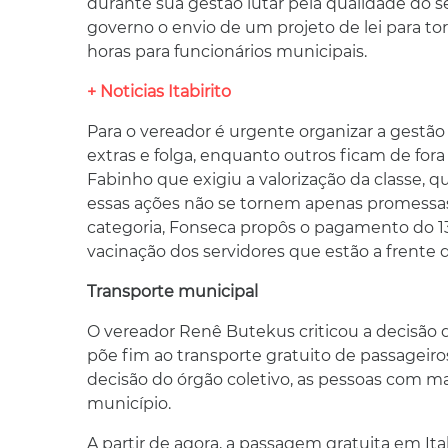
durante sua gestão lutar pela qualidade do se
governo o envio de um projeto de lei para to
horas para funcionários municipais.
+ Noticias Itabirito
Para o vereador é urgente organizar a gestão
extras e folga, enquanto outros ficam de fo
Fabinho que exigiu a valorização da classe, q
essas ações não se tornem apenas promessas
categoria, Fonseca propôs o pagamento do 13º
vacinação dos servidores que estão a frente
Transporte municipal
O vereador Renê Butekus criticou a decisão d
põe fim ao transporte gratuito de passageiro
decisão do órgão coletivo, as pessoas com ma
município.
A partir de agora, a passagem gratuita em Ita