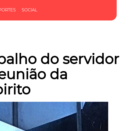
PORTES
SOCIAL
balho do servidor
Reunião da
irito