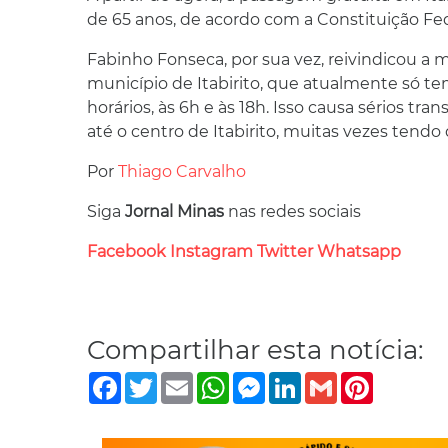
de 65 anos, de acordo com a Constituição Federa
Fabinho Fonseca, por sua vez, reivindicou a m
município de Itabirito, que atualmente só te
horários, às 6h e às 18h. Isso causa sérios t
até o centro de Itabirito, muitas vezes tendo
Por
Thiago Carvalho
Siga
Jornal Minas
nas redes sociais
Facebook
Instagram
Twitter
Whatsapp
Compartilhar esta notícia:
Facebook
Twitter
Email
WhatsApp
Messenger
LinkedIn
Gmail
Pinterest