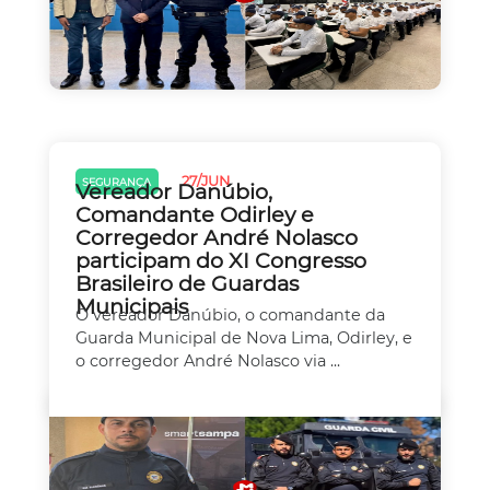
27/JUN
SEGURANÇA
Vereador Danúbio,
Comandante Odirley e
Corregedor André Nolasco
participam do XI Congresso
Brasileiro de Guardas
Municipais
O vereador Danúbio, o comandante da
Guarda Municipal de Nova Lima, Odirley, e
o corregedor André Nolasco via ...