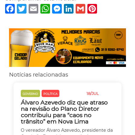
Facebook
Twitter
Email
WhatsApp
Messenger
LinkedIn
Gmail
Pinterest
Notícias relacionadas
18/JUL
GOVERNO
POLÍTICA
TRÂNSITO
Álvaro Azevedo diz que atraso
na revisão do Plano Diretor
contribuiu para “caos no
trânsito” em Nova Lima
O vereador Álvaro Azevedo, presidente da