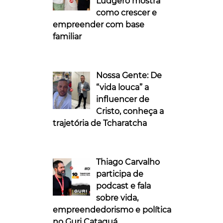
Ludgero mostra
como crescer e
empreender com base
familiar
Nossa Gente: De
“vida louca” a
influencer de
Cristo, conheça a
trajetória de Tcharatcha
Thiago Carvalho
participa de
podcast e fala
sobre vida,
empreendedorismo e política
no Guri Cataguá