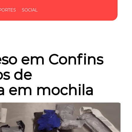
PORTES
SOCIAL
eso em Confins
os de
a em mochila