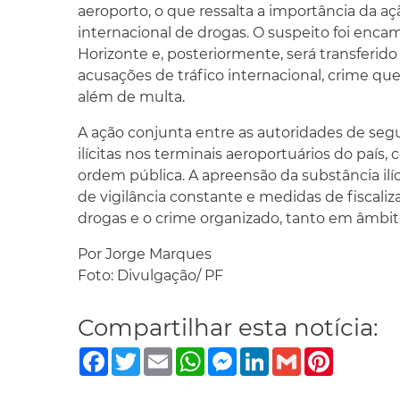
aeroporto, o que ressalta a importância da aç
internacional de drogas. O suspeito foi enca
Horizonte e, posteriormente, será transferido
acusações de tráfico internacional, crime qu
além de multa.
A ação conjunta entre as autoridades de seg
ilícitas nos terminais aeroportuários do paí
ordem pública. A apreensão da substância il
de vigilância constante e medidas de fiscaliz
drogas e o crime organizado, tanto em âmbit
Por Jorge Marques
Foto: Divulgação/ PF
Compartilhar esta notícia:
Facebook
Twitter
Email
WhatsApp
Messenger
LinkedIn
Gmail
Pinterest