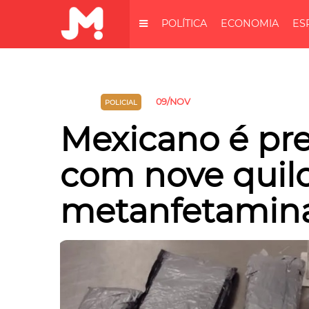
POLÍTICA
ECONOMIA
ES
09/NOV
MUNDO
POLICIAL
Mexicano é pr
com nove quil
metanfetamin