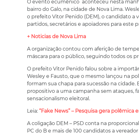
O evento ecumênico aconteceu nesta manha
bairro do Galo, na cidade de Nova Lima. Wes
o prefeito Vitor Penido (DEM), o candidato a 
partidos, secretários e apoiadores para este
+ Noticias de Nova Lima
A organização contou com aferição de tempera
máscara para o público, seguindo todos os p
O prefeito Vitor Penido falou sobre a import
Wesley e Fausto, que o mesmo lançou na pol
formam sua chapa para sucessão na cidade. E
propositivo a uma campanha sem ataques, fa
sensacionalismo eleitoral.
Leia:
“Fake News” – Pesquisa gera polêmica 
A coligação DEM – PSD conta na proporciona
PC do B e mais de 100 candidatos a vereado