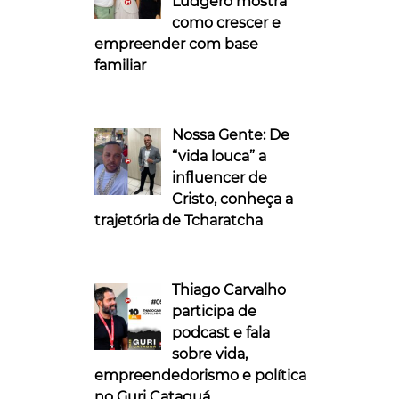
Ludgero mostra
como crescer e
empreender com base
familiar
Nossa Gente: De
“vida louca” a
influencer de
Cristo, conheça a
trajetória de Tcharatcha
Thiago Carvalho
participa de
podcast e fala
sobre vida,
empreendedorismo e política
no Guri Cataguá