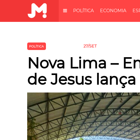
POLÍTICA
ECONOMIA
ES
27/SET
POLÍTICA
SEM CATEGORIA
Nova Lima – E
de Jesus lanç