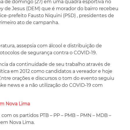
 de domingo (27) em uma quadra esportiva no
ley de Jesus (DEM) que é morador do bairro recebeu
vice-prefeito Fausto Niquini (PSD) , presidentes de
 primeiro ato de campanha.
tura, assepsia com álcool e distribuição de
rotocolos de segurança contra o COVID-19.
ância da continuidade de seu trabalho através de
ítica em 2012 como candidatos a vereador e hoje
ntre orações e discursos o tom do evento seguiu
ke news e a não utilização do COVID-19 com
em Nova Lima
l com os partidos PTB – PP – PMB – PMN – MDB –
r em Nova Lima.