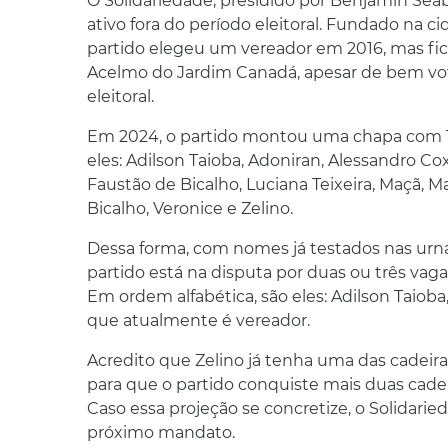
O Solidariedade, presidido por Benjamin Sea
ativo fora do período eleitoral. Fundado na c
partido elegeu um vereador em 2016, mas fi
Acelmo do Jardim Canadá, apesar de bem vot
eleitoral.
Em 2024, o partido montou uma chapa com 1
eles: Adilson Taioba, Adoniran, Alessandro Co
Faustão de Bicalho, Luciana Teixeira, Maçã, M
Bicalho, Veronice e Zelino.
Dessa forma, com nomes já testados nas ur
partido está na disputa por duas ou três va
Em ordem alfabética, são eles: Adilson Taioba
que atualmente é vereador.
Acredito que Zelino já tenha uma das cadeir
para que o partido conquiste mais duas cadei
Caso essa projeção se concretize, o Solidari
próximo mandato.