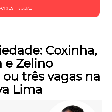
PORTES
SOCIAL
riedade: Coxinha,
 e Zelino
ou três vagas na
va Lima