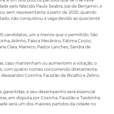
bra, é um dos poucos partidos que se manteve
idade pelo falecido Paulo Seabra, pai de Benjamin, o
cou sem representante a partir de 2020, quando
ado, não conquistou a vaga devido ao quociente
5 candidatos, um a menos que o permitido. São
xinha, Arlinho, Faísca Mecânico, Fátima Couto,
aria Clara, Marreco, Pastor Lanches, Sandra de
nas, caso mantenham ou aumentem a votação, o
gas, com quatro nomes concorrendo diretamente.
, Alessandro Coxinha, Faustão de Bicalho e Zelino,
as garantidas, e seu desempenho será essencial
ras, em disputa por Coxinha, Faustão e Taiobinha.
edade será um dos maiores partidos da cidade no