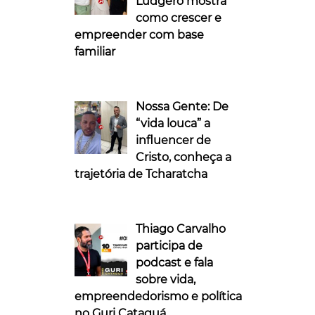
Ludgero mostra
como crescer e
empreender com base
familiar
Nossa Gente: De
“vida louca” a
influencer de
Cristo, conheça a
trajetória de Tcharatcha
Thiago Carvalho
participa de
podcast e fala
sobre vida,
empreendedorismo e política
no Guri Cataguá