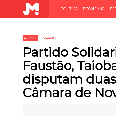
POLÍTICA
ECONOMIA
ES
27/AGO
POLÍTICA
Partido Solida
Faustão, Taioba
disputam duas 
Câmara de No