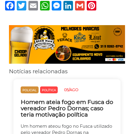
Facebook
Twitter
Email
WhatsApp
Messenger
LinkedIn
Gmail
Pinterest
Notícias relacionadas
05/AGO
POLICIAL
POLÍTICA
Homem ateia fogo em Fusca do
vereador Pedro Dornas; caso
teria motivação política
Um homem ateou fogo no Fusca utilizado
pelo vereador Pedro Dornas na