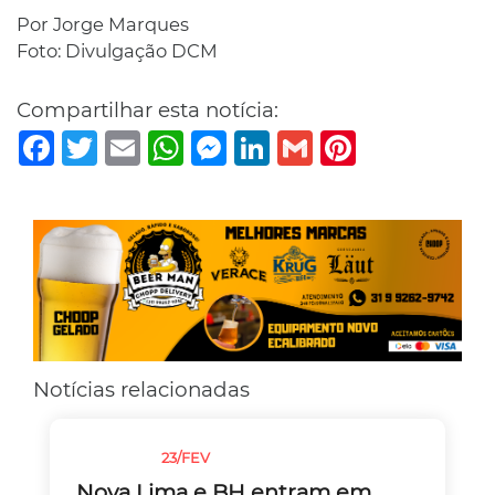
Por Jorge Marques
Foto: Divulgação DCM
Compartilhar esta notícia:
Facebook
Twitter
Email
WhatsApp
Messenger
LinkedIn
Gmail
Pinterest
Notícias relacionadas
23/FEV
CHUVAS
Nova Lima e BH entram em