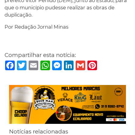
prefeito Vitor Penido (DEM), junto ao Estado, para
que o município pudesse realizar as obras de
duplicação.
Por Redação Jornal Minas
Compartilhar esta notícia:
Facebook
Twitter
Email
WhatsApp
Messenger
LinkedIn
Gmail
Pinterest
Notícias relacionadas