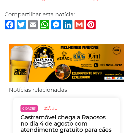
Compartilhar esta notícia:
Facebook
Twitter
Email
WhatsApp
Messenger
LinkedIn
Gmail
Pinterest
Notícias relacionadas
29/JUL
CIDADES
Castramóvel chega a Raposos
no dia 4 de agosto com
atendimento gratuito para cães