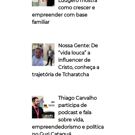
Ludgero mostra
como crescer e
empreender com base
familiar
Nossa Gente: De
“vida louca” a
influencer de
Cristo, conheça a
trajetória de Tcharatcha
Thiago Carvalho
participa de
podcast e fala
sobre vida,
empreendedorismo e política
no Guri Cataguá