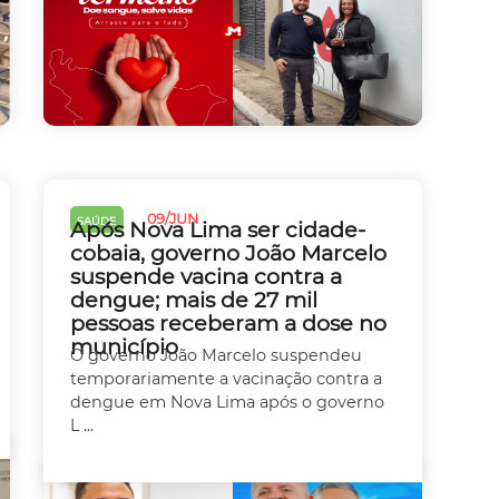
09/JUN
SAÚDE
Após Nova Lima ser cidade-
cobaia, governo João Marcelo
suspende vacina contra a
dengue; mais de 27 mil
pessoas receberam a dose no
município
O governo João Marcelo suspendeu
temporariamente a vacinação contra a
dengue em Nova Lima após o governo
L ...