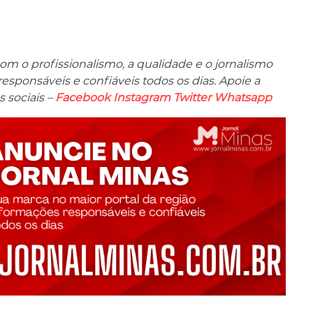
m o profissionalismo, a qualidade e o jornalismo
ponsáveis ​​e confiáveis ​​todos os dias. Apoie a
 sociais –
Facebook
Instagram
Twitter
Whatsapp