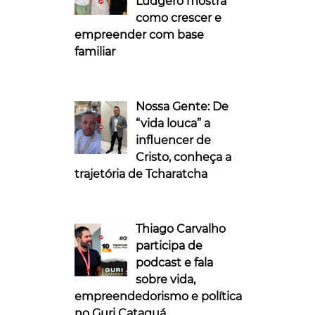
Ludgero mostra
como crescer e
empreender com base
familiar
Nossa Gente: De
“vida louca” a
influencer de
Cristo, conheça a
trajetória de Tcharatcha
Thiago Carvalho
participa de
podcast e fala
sobre vida,
empreendedorismo e política
no Guri Cataguá