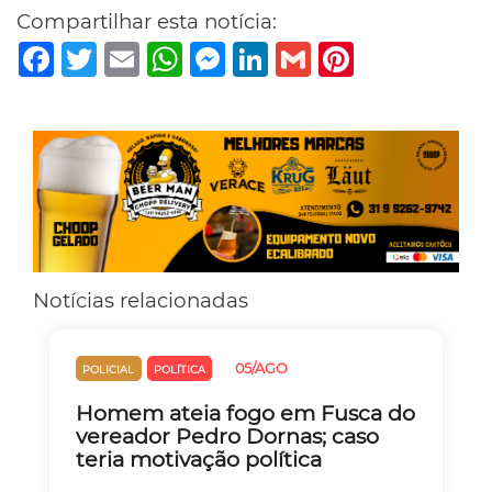
Compartilhar esta notícia:
Facebook
Twitter
Email
WhatsApp
Messenger
LinkedIn
Gmail
Pinterest
Notícias relacionadas
05/AGO
POLICIAL
POLÍTICA
Homem ateia fogo em Fusca do
vereador Pedro Dornas; caso
teria motivação política