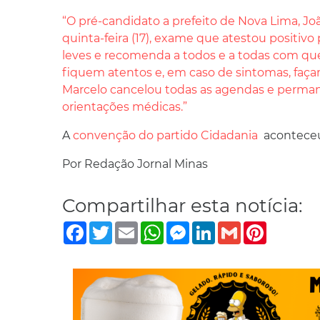
“O pré-candidato a prefeito de Nova Lima, Joã
quinta-feira (17), exame que atestou positiv
leves e recomenda a todos e a todas com qu
fiquem atentos e, em caso de sintomas, faç
Marcelo cancelou todas as agendas e perman
orientações médicas.”
A
convenção do partido Cidadania
aconteceu
Por Redação Jornal Minas
Compartilhar esta notícia:
Facebook
Twitter
Email
WhatsApp
Messenger
LinkedIn
Gmail
Pinterest