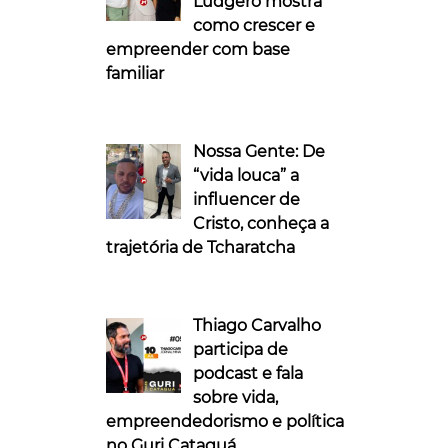
Ludgero mostra
como crescer e
empreender com base
familiar
Nossa Gente: De
“vida louca” a
influencer de
Cristo, conheça a
trajetória de Tcharatcha
Thiago Carvalho
participa de
podcast e fala
sobre vida,
empreendedorismo e política
no Guri Cataguá