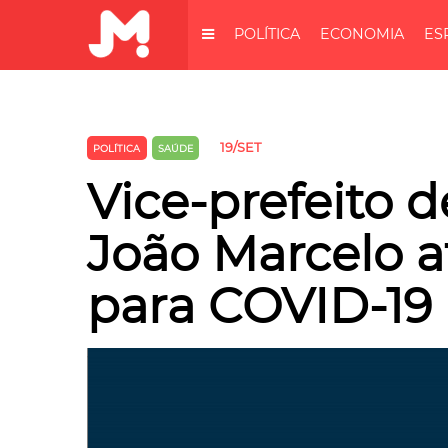
POLÍTICA
ECONOMIA
ES
19/SET
POLÍTICA
SAÚDE
Vice-prefeito 
João Marcelo at
para COVID-19