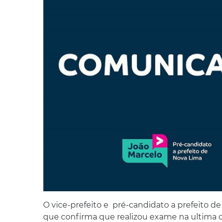
O vice-prefeito e pré-candidato a prefeito d
que confirma que realizou exame na ultima qua