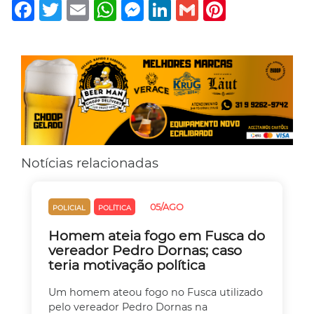
Facebook
Twitter
Email
WhatsApp
Messenger
LinkedIn
Gmail
Pinterest
Notícias relacionadas
05/AGO
POLICIAL
POLÍTICA
Homem ateia fogo em Fusca do
vereador Pedro Dornas; caso
teria motivação política
Um homem ateou fogo no Fusca utilizado
pelo vereador Pedro Dornas na