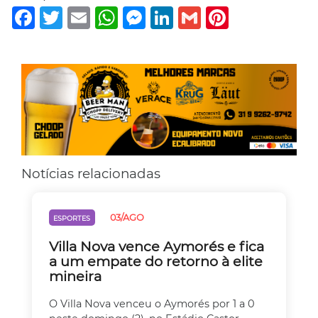
Facebook
Twitter
Email
WhatsApp
Messenger
LinkedIn
Gmail
Pinterest
Notícias relacionadas
03/AGO
ESPORTES
Villa Nova vence Aymorés e fica
a um empate do retorno à elite
mineira
O Villa Nova venceu o Aymorés por 1 a 0