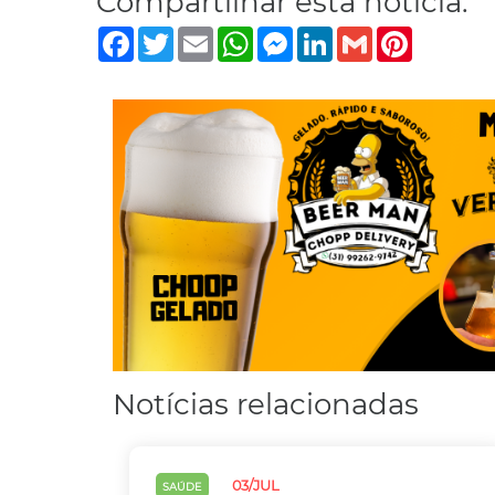
Compartilhar esta notícia:
Facebook
Twitter
Email
WhatsApp
Messenger
LinkedIn
Gmail
Pinterest
Notícias relacionadas
03/JUL
SAÚDE