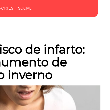
PORTES
SOCIAL
sco de infarto:
 aumento de
o inverno