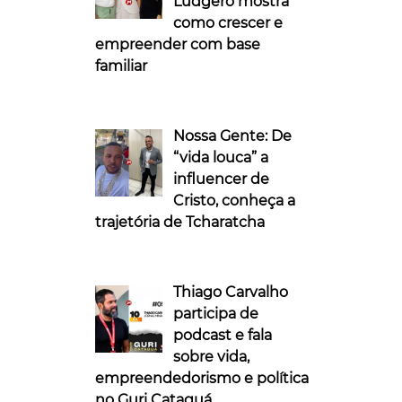
Ludgero mostra
como crescer e
empreender com base
familiar
Nossa Gente: De
“vida louca” a
influencer de
Cristo, conheça a
trajetória de Tcharatcha
Thiago Carvalho
participa de
podcast e fala
sobre vida,
empreendedorismo e política
no Guri Cataguá