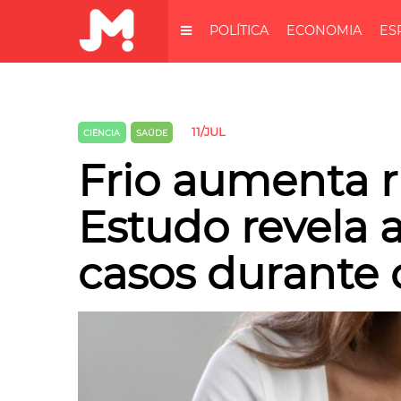
POLÍTICA
ECONOMIA
ES
11/JUL
CIÊNCIA
SAÚDE
Frio aumenta ri
Estudo revela
casos durante 