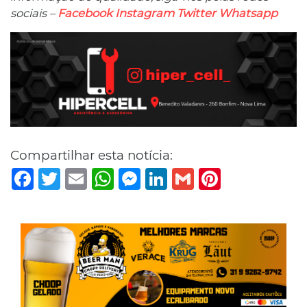
sociais –
Facebook
Instagram
Twitter
Whatsapp
Compartilhar esta notícia:
Facebook
Twitter
Email
WhatsApp
Messenger
LinkedIn
Gmail
Pinterest