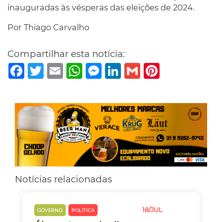
inauguradas às vésperas das eleições de 2024.
Por Thiago Carvalho
Compartilhar esta notícia:
Facebook
Twitter
Email
WhatsApp
Messenger
LinkedIn
Gmail
Pinterest
Notícias relacionadas
18/JUL
GOVERNO
POLÍTICA
TRÂNSITO