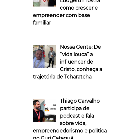
Ludgero mostra
como crescer e
empreender com base
familiar
Nossa Gente: De
“vida louca” a
influencer de
Cristo, conheça a
trajetória de Tcharatcha
Thiago Carvalho
participa de
podcast e fala
sobre vida,
empreendedorismo e política
no Guri Cataguá