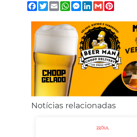
Facebook
Twitter
Email
WhatsApp
Messenger
LinkedIn
Gmail
Pinterest
Notícias relacionadas
22/JUL
JUSTIÇA
MEIO AMBIENTE