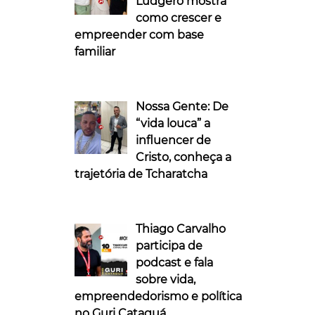
Ludgero mostra
como crescer e
empreender com base
familiar
Nossa Gente: De
“vida louca” a
influencer de
Cristo, conheça a
trajetória de Tcharatcha
Thiago Carvalho
participa de
podcast e fala
sobre vida,
empreendedorismo e política
no Guri Cataguá