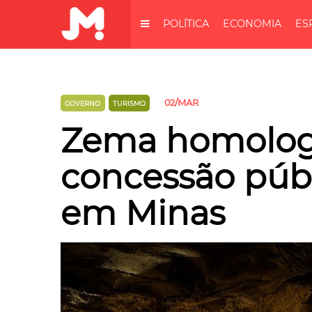
POLÍTICA
ECONOMIA
ES
02/MAR
GOVERNO
TURISMO
Zema homolog
concessão púb
em Minas