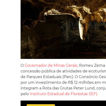
O
Governador de Minas Gerais,
Romeu Zema ho
concessão pública de atividades de ecoturi
de Parques Estaduais (Parc). O Consórcio Ge
por um investimento de R$ 12 milhões em me
integram a Rota das Grutas Peter Lund, conj
pelo
Instituto Estadual de Florestas (IEF)
.