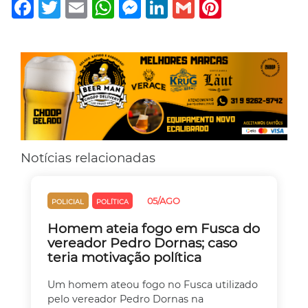
Facebook
Twitter
Email
WhatsApp
Messenger
LinkedIn
Gmail
Pinterest
Notícias relacionadas
05/AGO
POLICIAL
POLÍTICA
Homem ateia fogo em Fusca do
vereador Pedro Dornas; caso
teria motivação política
Um homem ateou fogo no Fusca utilizado
pelo vereador Pedro Dornas na