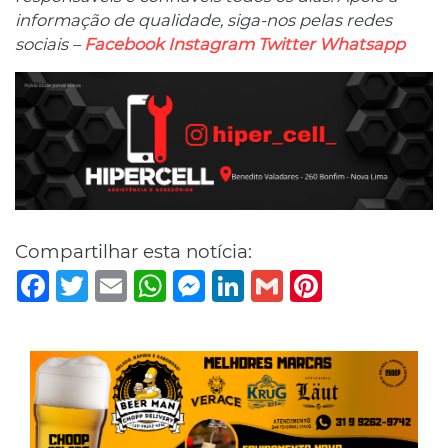
informação de qualidade, siga-nos pelas redes
sociais –
Facebook
Instagram
Twitter
Whatsapp
Compartilhar esta notícia:
Facebook
Twitter
Email
WhatsApp
Messenger
LinkedIn
Gmail
Pinterest