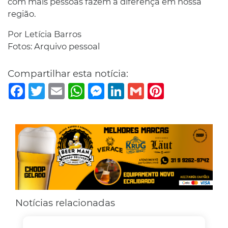
com mais pessoas fazem a diferença em nossa
região.
Por Letícia Barros
Fotos: Arquivo pessoal
Compartilhar esta notícia:
Facebook
Twitter
Email
WhatsApp
Messenger
LinkedIn
Gmail
Pinterest
Notícias relacionadas