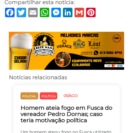
Compartilhar esta notícia:
Facebook
Twitter
Email
WhatsApp
Messenger
LinkedIn
Gmail
Pinterest
Notícias relacionadas
05/AGO
POLICIAL
POLÍTICA
Homem ateia fogo em Fusca do
vereador Pedro Dornas; caso
teria motivação política
Um homem ateou fogo no Fusca utilizado