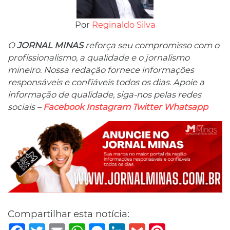
Por
Reginaldo Silva
O
JORNAL MINAS
reforça seu compromisso com o
profissionalismo, a qualidade e o jornalismo
mineiro. Nossa redação fornece informações
responsáveis ​​e confiáveis ​​todos os dias. Apoie a
informação de qualidade, siga-nos pelas redes
sociais –
Facebook
Instagram
Twitter
Whatsapp
Compartilhar esta notícia:
Facebook
Twitter
Email
WhatsApp
Messenger
LinkedIn
Gmail
Pinterest