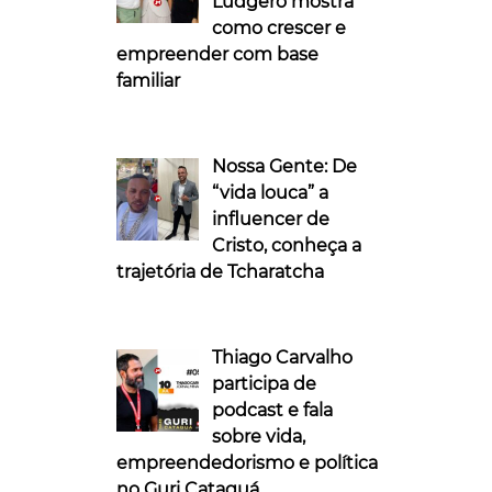
Ludgero mostra
como crescer e
empreender com base
familiar
Nossa Gente: De
“vida louca” a
influencer de
Cristo, conheça a
trajetória de Tcharatcha
Thiago Carvalho
participa de
podcast e fala
sobre vida,
empreendedorismo e política
no Guri Cataguá