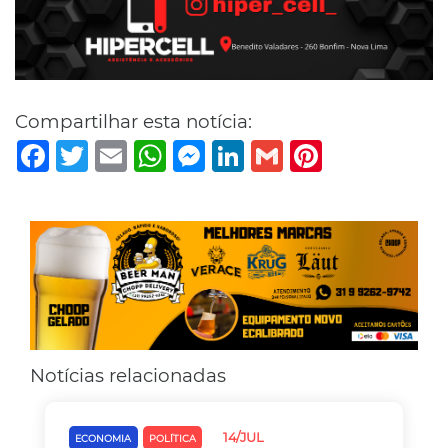
Compartilhar esta notícia:
Facebook
Twitter
Email
WhatsApp
Messenger
LinkedIn
Gmail
Pinterest
Notícias relacionadas
14/JUL
ECONOMIA
POLÍTICA